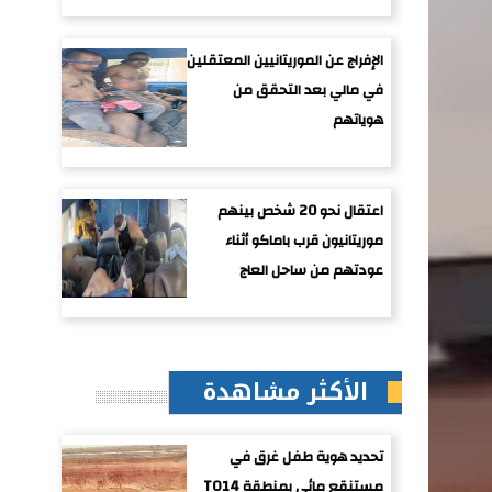
الإفراج عن الموريتانيين المعتقلين
في مالي بعد التحقق من
هوياتهم
اعتقال نحو 20 شخص بينهم
موريتانيون قرب باماكو أثناء
عودتهم من ساحل العاج
الأكثر مشاهدة
تحديد هوية طفل غرق في
مستنقع مائي بمنطقة TO14