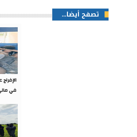
تصفح أيضا...
الإفراج ع
في مالي