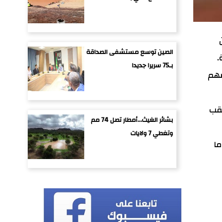
الصين توسع مستشفى الصداقة
.
بـ75 سريرا جديدا
ضهم
عقب
بشائر الغيث...أمطار تصل 74 مم
وتغطي 7 ولايات
ما