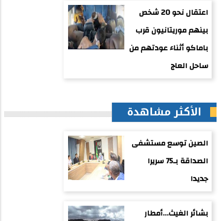
اعتقال نحو 20 شخص
بينهم موريتانيون قرب
باماكو أثناء عودتهم من
ساحل العاج
الأكثر مشاهدة
الصين توسع مستشفى
الصداقة بـ75 سريرا
جديدا
بشائر الغيث...أمطار