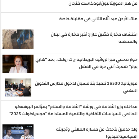
من هم الموريتانيون|بودكاست فنجان
ملك الأردن عبد الله الثاني في مقابلة خاصة
اكتشاف مغارة قطّين عازار: أكبر مغارة في لبنان
والمنطقة
حوار صحفي مع الروائية البريطانية ج ك رولنك.. بعد “هاري
بوتر” شعرت أنني حرة في الفشل
موريتانيا: 16500 تلميذ يتنافسون لدخول مدارس التكوين
المهني
مداخلة وزير الثقافة في ورشة "الثقافة والسلام" بمؤتمر اليونسكو
العالمي للسياسات الثقافية والتنمية المستدامة “موندياكولت 2025″.
ولد حدمين يتحدث عن مساره المهني وتجربته
السياسية(فيديو)