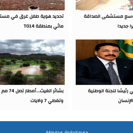
وسع مستشفى الصداقة
تحديد هوية طفل غرق في مست
مائي بمنطقة TO14
 رئيسًا للجنة الوطنية
بشائر الغيث...أمطار تصل 74 مم
لإنسان
وتغطي 7 ولايات
جميع الحقوق محفوظة