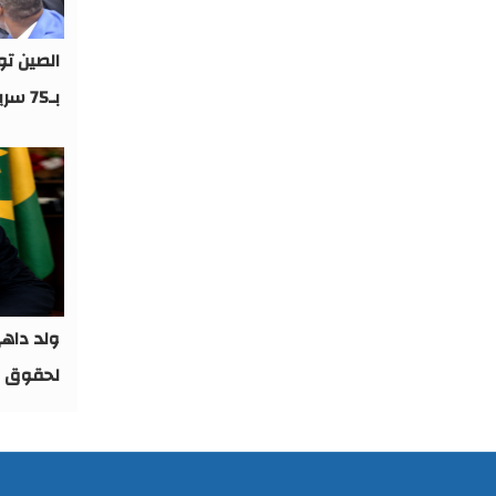
الصين ت
بـ75 سريرا جديدا
ولد داهي
لحقوق ا