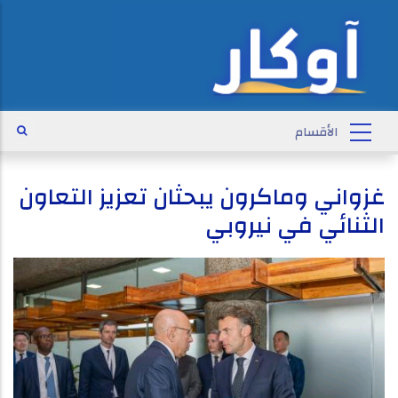
غزواني وماكرون يبحثان تعزيز التعاون
الثنائي في نيروبي