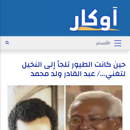
حين كانت الطيور تلجأ إلى النخيل
لتغني…/ عبد القادر ولد محمد