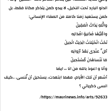
الدلو البارد تحت النخيل، لا يبدو كمن يتذكر مكانا فقط، بل
كمن يستعيد زمنا كاملا من الصفاء الإنساني:
واللهِ يَذَاكْ الْمَقِيلْ
وامّيّهَا فَدْليوْ افْدَايَه
تَحْتْ انْخَيْلاَتْ ابْذِيكْ الْحِيلْ
أللِّ عنْدِى بَعْدْ أرْوايَه
مَا نَنْساهَانَ مُسْتَحِيلْ
وأنا و اعوذ بالله من انا ،، ايضا
أشعر أن تلك الأيام، مهما ابتعدت، يستحيل أن تُنسى. ..كيف
انسى ذكرياتي ؟
https://maurinews.info/arts/92633/