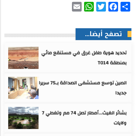
WhatsApp
Email
Facebook
Twitter
Share
تصفح أيضا...
تحديد هوية طفل غرق في مستنقع مائي
بمنطقة TO14
الصين توسع مستشفى الصداقة بـ75 سريرا
جديدا
بشائر الغيث...أمطار تصل 74 مم وتغطي 7
ولايات