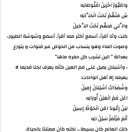
واطْيُورْ اخْرَينْ افْلُوطَايَه
شِ مَنْهُمْ تَحَتْ الْحَنَّايَه
والِّلي مَنهُم تَحْتْ النَّخِيلْ
كنت وأنا أقرأ، أسمع أكثر مما أقرأ. أسمع وشوشة الطيور،
وصوت الماء وهو ينساب من الحوض عبر قنوات و يتوزع
بعدالة ” الين تشرب كل حفره ماها”
، وأشيلال يميل على فم العين كأنه يعزف لحنا قديما لا
يعرفه إلا أهل الواحات:
وشْمَذَاكْ أشَيْلاَلْ إِمِيلْ
اعْلَ فَمْ الْعَيْنْ أُورَايَه
ليَنْ إعُودْ امْن الْحَوْظْ إسِيلْ
أَلْمَ فَژَلْمَژْ سَيْلْ آيَه
ذلك العالم كان بسيطا… لكنه كان ممتلئا بالحياة.