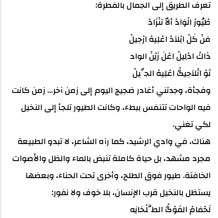
تعرف الطريق إلى الجمال بالفطرة:
طْيُورْ الْوَادْ ألاّ تنْزَادْ
مَنْ كَلْ ابْلاَدْ اعْلِيهْ ارْحِيلْ
ذَاكْ ادْلِيلْ اعْلَ زَيْنْ الواد
تَوْ اتْلاَحِيگْ اعْلِيهْ الجِّيلْ
وفجأة، وجدتني أغادر ضجيج اليوم إلى زمن آخر… زمن كانت
فيه الواحات تتنفس ببطء، وكانت الطيور تلجأ إلى النخيل
لكي تغني.
هناك، في وادي الرشيد، كما رآه الشاعر، لا تبدو الطبيعة
مجرد مشهد، بل حياة كاملة تنبض بالماء والظل والأصوات
الخافتة. طيور فوق الطلح، وأخرى تحت الحناء، وبعضها
يستظل بالنخيل قرب الإنسان، بلا خوف ولا نفور:
لَحْمَامْ الفَوْگْ الطَّلْحَايَه