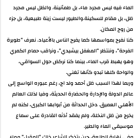
الماء فيه ليس مجرد ماء، بل طمأنينة. والظل ليس مجرد
ظل، بل مقام للسكينة.والطيور ليست زينة طبيعية، بل جزء
من روح المكان.
كنا نفرح بمواسمها كما يفرح الناس بالأعياد. نعرف “طويرة
الفرحة”، وننتظر “المغفل بيشيدي”، ونراقب حمام الكمري
وهو يهبط قرب الماء، بينما كنا نركض حول السواقي،
والواحة كلها تبدو كأنها تغني.
وربما لهذا السبب ظل أحمد ولد اج، رغم عبوره الواسع إلى
عالم الدولة والإدارة والحضارة الحديثة، وفيا لذلك العالم
الأهلي العميق. دخل الحداثة من أبوابها الكبرى، لكنه لم
يخرج من ظل النخلة، ولم يفقد أذنَه القادرة على سماع
موسيقى الماء والطير.
وفي نهاية الطلعة، حين يتذكر الشاعر ذلك “المقيل” وماء