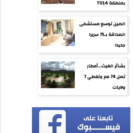
بمنطقة TO14
الصين توسع مستشفى
الصداقة بـ75 سريرا
جديدا
بشائر الغيث...أمطار
تصل 74 مم وتغطي 7
ولايات