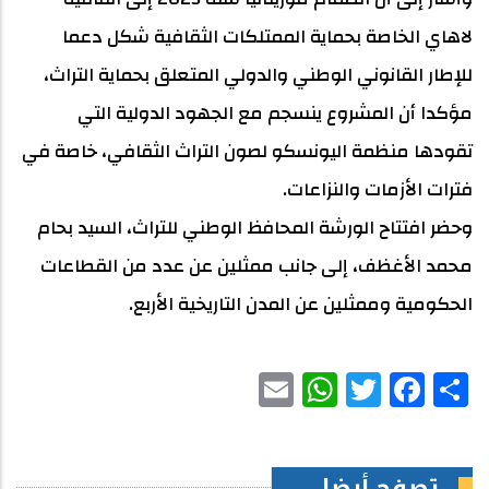
لاهاي الخاصة بحماية الممتلكات الثقافية شكل دعما
للإطار القانوني الوطني والدولي المتعلق بحماية التراث،
مؤكدا أن المشروع ينسجم مع الجهود الدولية التي
تقودها منظمة اليونسكو لصون التراث الثقافي، خاصة في
فترات الأزمات والنزاعات.
وحضر افتتاح الورشة المحافظ الوطني للتراث، السيد بحام
محمد الأغظف، إلى جانب ممثلين عن عدد من القطاعات
الحكومية وممثلين عن المدن التاريخية الأربع.
WhatsApp
Email
Facebook
Twitter
Share
تصفح أيضا...