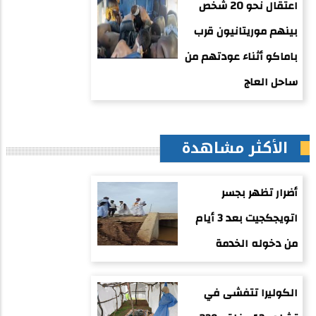
اعتقال نحو 20 شخص
بينهم موريتانيون قرب
باماكو أثناء عودتهم من
ساحل العاج
الأكثر مشاهدة
أضرار تظهر بجسر
اتويجكجيت بعد 3 أيام
من دخوله الخدمة
الكوليرا تتفشى في