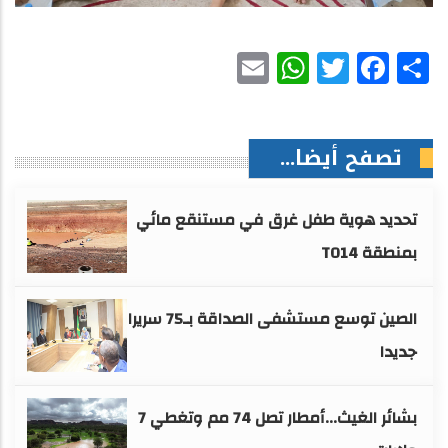
WhatsApp
Email
Facebook
Twitter
Share
تصفح أيضا...
تحديد هوية طفل غرق في مستنقع مائي
بمنطقة TO14
الصين توسع مستشفى الصداقة بـ75 سريرا
جديدا
بشائر الغيث...أمطار تصل 74 مم وتغطي 7