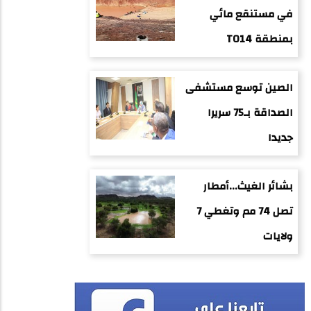
في مستنقع مائي
بمنطقة TO14
الصين توسع مستشفى
الصداقة بـ75 سريرا
جديدا
بشائر الغيث...أمطار
تصل 74 مم وتغطي 7
ولايات