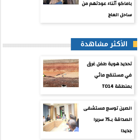
باماكو أثناء عودتهم من
ساحل العاج
الأكثر مشاهدة
تحديد هوية طفل غرق
في مستنقع مائي
بمنطقة TO14
الصين توسع مستشفى
الصداقة بـ75 سريرا
جديدا