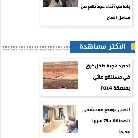
باماكو أثناء عودتهم من
ساحل العاج
الأكثر مشاهدة
تحديد هوية طفل غرق
في مستنقع مائي
بمنطقة TO14
الصين توسع مستشفى
الصداقة بـ75 سريرا
جديدا