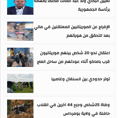
تعيين البكاي ولد عبد المالك مكلفًا بمهمة
برئاسة الجمهورية
الإفراج عن الموريتانيين المعتقلين في مالي
بعد التحقق من هوياتهم
اعتقال نحو 20 شخص بينهم موريتانيون
قرب باماكو أثناء عودتهم من ساحل العاج
توتر حدودي بين السنغال وغامبيا
وفاة 25شخص وجرح 44 آخرين في انقلاب
حافلة في ولاية بومرداس