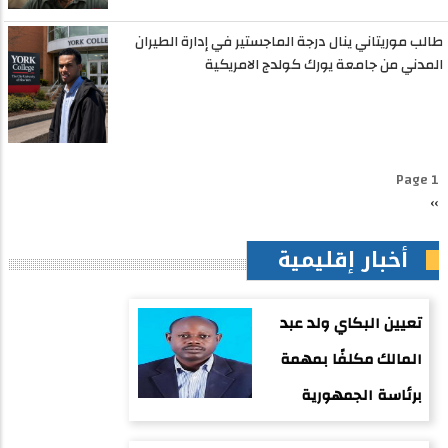
طالب موريتاني ينال درجة الماجستير في إدارة الطيران
المدني من جامعة يورك كولدج الامريكية
Pagination
Page 1
››
الصفحة
التالية
أخبار إقليمية
تعيين البكاي ولد عبد
المالك مكلفًا بمهمة
برئاسة الجمهورية