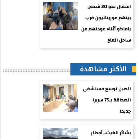
اعتقال نحو 20 شخص
بينهم موريتانيون قرب
باماكو أثناء عودتهم من
ساحل العاج
الأكثر مشاهدة
الصين توسع مستشفى
الصداقة بـ75 سريرا
جديدا
بشائر الغيث...أمطار