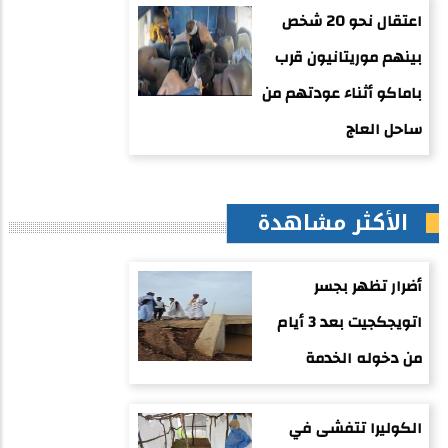
اعتقال نحو 20 شخص
بينهم موريتانيون قرب
باماكو أثناء عودتهم من
ساحل العاج
الأكثر مشاهدة
أضرار تظهر بجسر
اتويجكجيت بعد 3 أيام
من دخوله الخدمة
الكوليرا تتفشى في