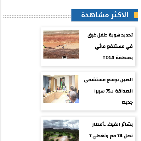
الأكثر مشاهدة
تحديد هوية طفل غرق
في مستنقع مائي
بمنطقة TO14
الصين توسع مستشفى
الصداقة بـ75 سريرا
جديدا
بشائر الغيث...أمطار
تصل 74 مم وتغطي 7