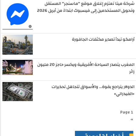
شركة ميتا تعتزم إغلاق موقع "ماسنجر" المستقل
وتحويل المستخدمين إلى فيسبوك ابتداءً من أبريل 2026
أرامكو تبدأ تصدير مكثفات الجافورة
المغرب يتصدر السياحة الأفريقية ويكسر حاجز 20 مليون
زائر
الدولار يتراجع بقوة… والأسواق تتجاهل تحذيرات
«الفيدرالي»
Pagination
Page 1
››
الصفحة
التالية