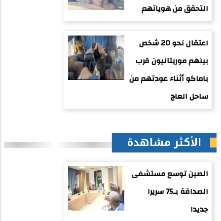
التحقق من هوياتهم
اعتقال نحو 20 شخص
بينهم موريتانيون قرب
باماكو أثناء عودتهم من
ساحل العاج
الأكثر مشاهدة
الصين توسع مستشفى
الصداقة بـ75 سريرا
جديدا