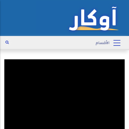
من هم الموريتانيون|بودكاست فنجان