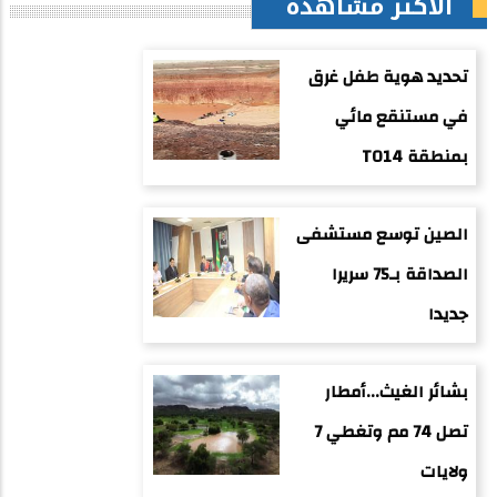
الأكثر مشاهدة
تحديد هوية طفل غرق
في مستنقع مائي
بمنطقة TO14
الصين توسع مستشفى
الصداقة بـ75 سريرا
جديدا
بشائر الغيث...أمطار
تصل 74 مم وتغطي 7
ولايات