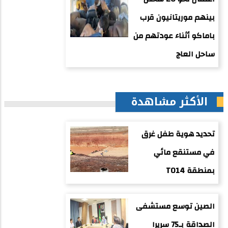
بينهم موريتانيون قرب
باماكو أثناء عودتهم من
ساحل العاج
الأكثر مشاهدة
تحديد هوية طفل غرق
في مستنقع مائي
بمنطقة TO14
الصين توسع مستشفى
الصداقة بـ75 سريرا