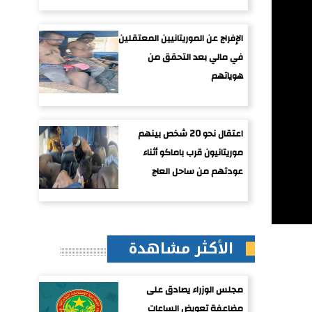
الإفراج عن الموريتانيين المعتقلين
في مالي بعد التحقق من
هوياتهم
اعتقال نحو 20 شخص بينهم
موريتانيون قرب باماكو أثناء
عودتهم من ساحل العاج
الأكثر مشاهدة
مجلس الوزراء يصادق على
مضاعفة تعويض الساعات