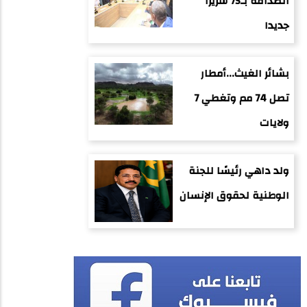
الصداقة بـ75 سريرا
جديدا
بشائر الغيث...أمطار
تصل 74 مم وتغطي 7
ولايات
ولد داهي رئيسًا للجنة
الوطنية لحقوق الإنسان