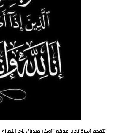
تتقدم أسرة تحرير موقع "أوكار ميديا"، بأحر التعا