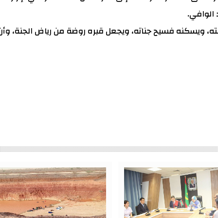
 الوافي.
مته، ويسكنه فسيح جناته، ويجعل قبره روضة من رياض الجنة، وأن