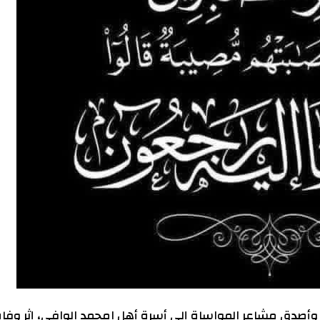
زي وأصدق مشاعر المواساة إلى أسرة أهل امحمد الوافي، إثر وفا