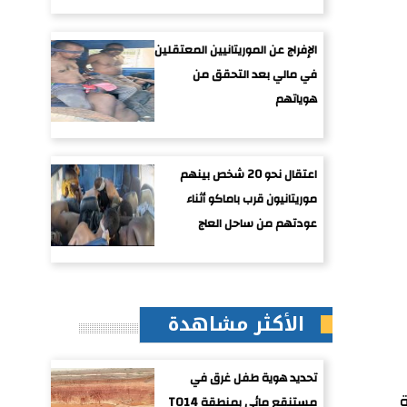
الإفراج عن الموريتانيين المعتقلين
في مالي بعد التحقق من
هوياتهم
اعتقال نحو 20 شخص بينهم
موريتانيون قرب باماكو أثناء
عودتهم من ساحل العاج
الأكثر مشاهدة
تحديد هوية طفل غرق في
ة
مستنقع مائي بمنطقة TO14