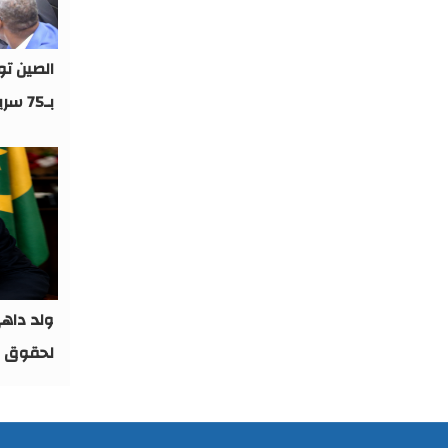
الصين ت
بـ75 سريرا جديدا
ولد داهي
لحقوق ا